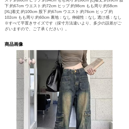
スト:約68cm ヒップ:約94cm もも周り:約56cm [L]着丈:約99cm 股
下:約67cm ウエスト:約72cm ヒップ:約98cm もも周り:約58cm
[XL]着丈:約100cm 股下:約67cm ウエスト:約76cm ヒップ:約
102cm もも周り:約60cm 裏地：なし 伸縮性：なし 透け感：なし
※すべて平置きサイズです（採寸方法違いより、多少の誤差がご
ざいますので、ご了承ください）。
商品画像