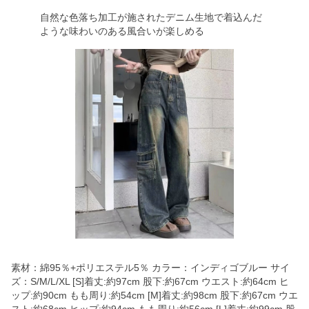
自然な色落ち加工が施されたデニム生地で着込んだ
ような味わいのある風合いが楽しめる
素材：綿95％+ポリエステル5％ カラー：インディゴブルー サイ
ズ：S/M/L/XL [S]着丈:約97cm 股下:約67cm ウエスト:約64cm ヒ
ップ:約90cm もも周り:約54cm [M]着丈:約98cm 股下:約67cm ウエ