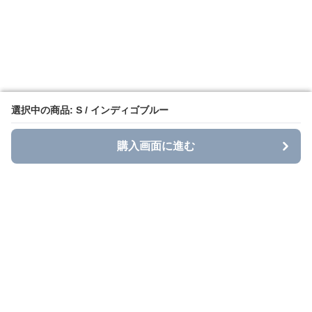
選択中の商品: S / インディゴブルー
選択中の商品: S / インディゴブルー
購入画面に進む
購入画面に進む