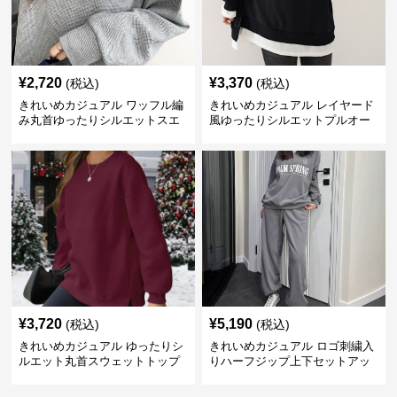
¥
2,720
¥
3,370
(税込)
(税込)
きれいめカジュアル ワッフル編
きれいめカジュアル レイヤード
み丸首ゆったりシルエットスエ
風ゆったりシルエットプルオー
ット
バースエット
¥
3,720
¥
5,190
(税込)
(税込)
きれいめカジュアル ゆったりシ
きれいめカジュアル ロゴ刺繍入
ルエット丸首スウェットトップ
りハーフジップ上下セットアッ
ス
プスエット