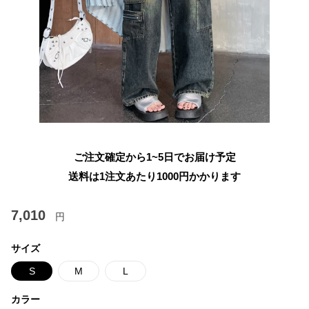
ご注文確定から1~5日でお届け予定
送料は1注文あたり
1000
円かかります
7,010
円
サイズ
S
M
L
カラー