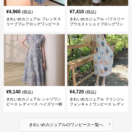
¥
4,960
¥
7,410
(税込)
(税込)
きれいめカジュアル フレンチス
きれいめカジュアル パフスリー
リーブフレアロングワンピース
ブウエストシェイプロングワン
レディース ウエスト調整可能 大
ピース レディース 半袖 くすみ
人ナチュラル ゆったり大きいサ
ブルー花柄 レトロ夏ワンピ
イズ 夏ワンピ
¥
9,140
¥
4,720
(税込)
(税込)
きれいめカジュアル シャツワン
きれいめカジュアル フリンジシ
ピース レディース ペイズリー柄
フォンキャミワンピース レディ
ロング丈 ウエストベルト付き フ
ース ゆったりロング丈 透け感
レンチ風 大人ナチュラル
夏コーデ
›
きれいめカジュアル
の
ワンピース
一覧へ