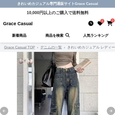
きれいめカジュアル
専門通販サイト
Grace Casual
10,000
円以上のご購入で送料無料
0
0
Grace Casual
新着商品
商品を検索
人気ランキング
Grace Casual TOP
›
デニムの一覧
›
きれいめカジュアル レディー
Previous slide
Ne