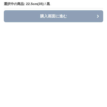
選択中の商品: 22.5cm(35) / 黒
選択中の商品: 22.5cm(35) / 黒
購入画面に進む
購入画面に進む
Grace Casual
について
利用規約
プライバシー