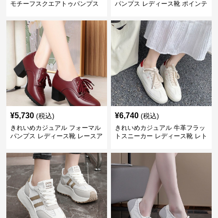
モチーフスクエアトゥパンプス
パンプス レディース靴 ポインテ
ッドトゥ 太ヒール ローヒール
ウェッジソール 滑りにくい 浅口
シューズ
¥
5,730
¥
6,740
(税込)
(税込)
きれいめカジュアル フォーマル
きれいめカジュアル 牛革フラッ
パンプス レディース靴 レースア
トスニーカー レディース靴 レト
ップ ハイヒール セレモニーシュ
ロ加工 ラウンドトゥ トレーニン
ーズ お呼ばれ・結婚式
グシューズ風 レースアップ 白ス
ニーカー