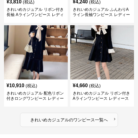
¥
3,810
¥
4,240
(税込)
(税込)
きれいめカジュアル リボン付き
きれいめカジュアル ふんわりA
長袖 Aラインワンピース レディ
ライン長袖ワンピース レディー
ース 春秋 フレンチデザイン 切
ス 大きいサイズ 秋冬 エレガン
り替え 膝上丈 細見え フェミニ
ト フェミニン 上品 おしゃれ
ン おしゃれ
¥
10,910
¥
4,660
(税込)
(税込)
きれいめカジュアル 配色リボン
きれいめカジュアル リボン付き
付きロングワンピース レディー
Aラインワンピース レディース
ス フレンチレトロ ベロア調 エ
大きいサイズ スクエアネック 秋
レガント フェミニン 長袖ロング
冬 長袖 韓国風 膝上丈 フェミニ
ドレス
ン
›
きれいめカジュアル
の
ワンピース
一覧へ