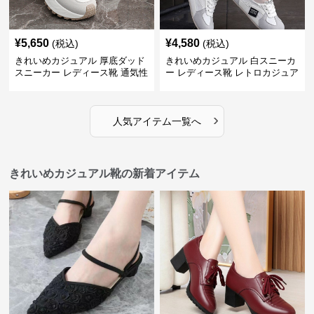
¥
5,650
¥
4,580
(税込)
(税込)
きれいめカジュアル 厚底ダッド
きれいめカジュアル 白スニーカ
スニーカー レディース靴 通気性
ー レディース靴 レトロカジュア
耐摩耗 軽量 春夏 スタイルアッ
ル スポーツシューズ トレーニン
プ 白スニーカー
グ デイリー おしゃれ
›
人気アイテム一覧へ
きれいめカジュアル靴の新着アイテム