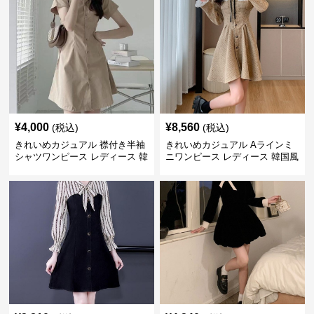
¥
4,000
¥
8,560
(税込)
(税込)
きれいめカジュアル 襟付き半袖
きれいめカジュアル Aラインミ
シャツワンピース レディース 韓
ニワンピース レディース 韓国風
国風 夏 ミニ シンプル エレガン
お嬢様系 長袖 ジャケット風 膝
ト ウエストマーク スタイルアッ
上丈 春秋 ウエストマーク 上品
プ Aライン 小柄さん◎
エレガント