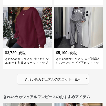
ット
バースエット
¥
3,720
¥
5,190
(税込)
(税込)
きれいめカジュアル ゆったりシ
きれいめカジュアル ロゴ刺繍入
ルエット丸首スウェットトップ
りハーフジップ上下セットアッ
ス
プスエット
›
きれいめカジュアル
の
スエット
一覧へ
きれいめカジュアルワンピースのおすすめアイテム