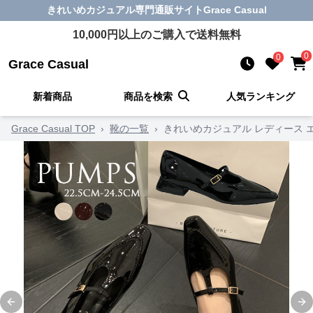
きれいめカジュアル
専門通販サイト
Grace Casual
10,000
円以上のご購入で送料無料
0
0
Grace Casual
新着商品
商品を検索
人気ランキング
Grace Casual TOP
›
靴の一覧
›
きれいめカジュアル レディース エ
Previous slide
Ne