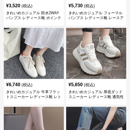
¥
3,520
¥
5,730
(税込)
(税込)
きれいめカジュアル 防水2WAY
きれいめカジュアル フォーマル
パンプス レディース靴 ポインテ
パンプス レディース靴 レースア
ッドトゥ 太ヒール ローヒール
ップ ハイヒール セレモニーシュ
ウェッジソール 滑りにくい 浅口
ーズ お呼ばれ・結婚式
シューズ
¥
6,740
¥
5,650
(税込)
(税込)
きれいめカジュアル 牛革フラッ
きれいめカジュアル 厚底ダッド
トスニーカー レディース靴 レト
スニーカー レディース靴 通気性
ロ加工 ラウンドトゥ トレーニン
耐摩耗 軽量 春夏 スタイルアッ
グシューズ風 レースアップ 白ス
プ 白スニーカー
ニーカー