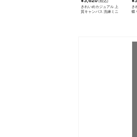
¥
3,620
¥
(税込)
きれいめカジュアル 上
き
質キャンバス 洗練ミニ
蝶
リュック
リ