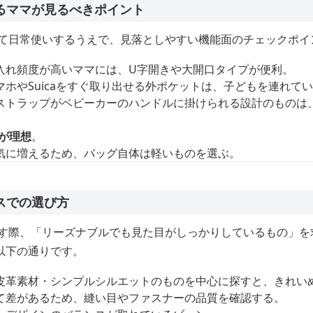
るママが見るべきポイント
して日常使いするうえで、見落としやすい機能面のチェックポイ
入れ頻度が高いママには、U字開きや大開口タイプが便利。
マホやSuicaをすぐ取り出せる外ポケットは、子どもを連れて
ストラップがベビーカーのハンドルに掛けられる設計のものは
下が理想
。
気に増えるため、バッグ自体は軽いものを選ぶ。
スでの選び方
探す際、「リーズナブルでも見た目がしっかりしているもの」を
以下の通りです。
皮革素材・シンプルシルエットのものを中心に探すと、きれい
て差があるため、縫い目やファスナーの品質を確認する。