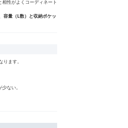
と相性がよくコーディネート
、
容量（L数）と収納ポケッ
なります。
が少ない。