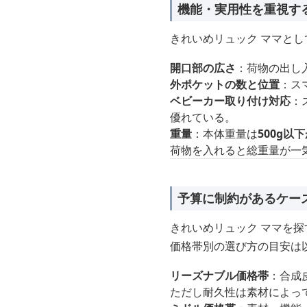
機能・実用性を重視す
きれいめリュック ママと
開口部の広さ
：荷物の出し
外ポケットの数と位置
：ス
ベビーカー取り付け対応
：
優れている。
重量
：本体重量は
500g以
荷物を入れると総重量が一
予算に制約があるケー
きれいめリュック ママを
価格帯別の選び方の目安は
リーズナブル価格帯
：合成
ただし耐久性は素材によっ