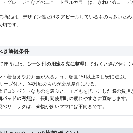
ー・グレージュなどのニュートラルカラーは、きれいめコーデ
けの商品は、デザイン性だけをアピールしているものも多いため
大切です。
べき前提条件
て使うには、
シーン別の用途を先に整理
しておくと選びやすく
ン
：着替えやお弁当が入るよう、容量15L以上を目安に選ぶ。
スリーブ付き、A4対応のものが必須条件になる。
量でコンパクトなものを選ぶと、子どもを抱っこした際の負担
面パッドの有無
は、長時間使用時の疲れやすさに直結します。
視のリュックは、荷物が多いママには不向きです。