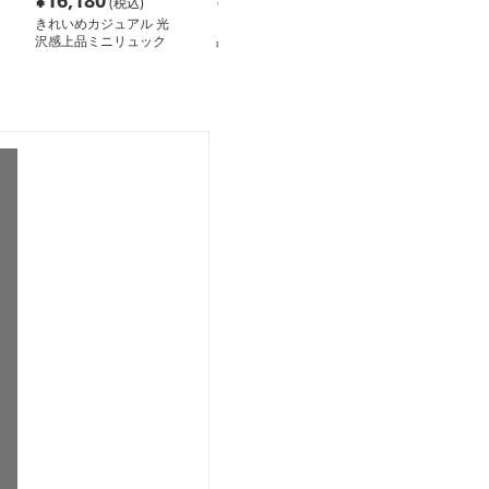
¥
16,180
¥
8,140
¥
6,480
(税込)
(税込)
(税込
きれいめカジュアル 光
きれいめカジュアル 上
きれいめカジュ
沢感上品ミニリュック
品バイカラーデイパック
練フラップデザ
品リュック