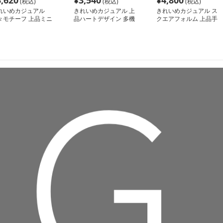
3,620
¥
3,540
¥
4,800
(税込)
(税込)
(税込)
れいめカジュアル
きれいめカジュアル 上
きれいめカジュアル ス
々モチーフ 上品ミニ
品ハートデザイン 多機
クエアフォルム 上品手
ュック
能リュック
持ちリュック