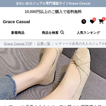
きれいめカジュアル
専門通販サイト
Grace Casual
10,000
円以上のご購入で送料無料
0
0
Grace Casual
新着商品
商品を検索
人気ランキング
Grace Casual TOP
›
記事一覧
›
レディース必見の大人カジュアル