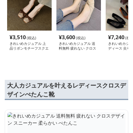
¥
3,510
¥
3,600
¥
7,240
(税込)
(税込)
(税込
きれいめカジュアル 上
きれいめカジュアル 送
きれいめカジュ
品リボンモチーフスクエ
料無料 疲れない クロス
ディース 尖り靴
アトゥパンプス
デザイン スニーカー 柔
きパンプス
らかい ぺたんこ
大人カジュアルを叶えるレディースクロスデ
ザインぺたんこ靴