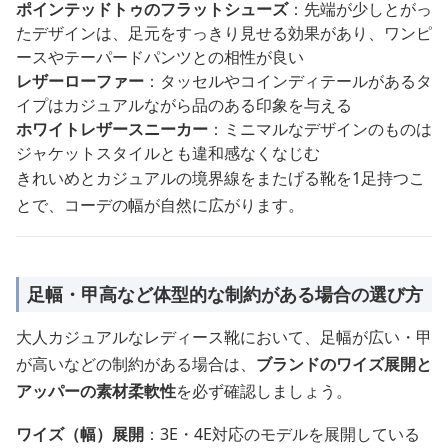
ポインテッドトゥのフラットシューズ
：先端が少しとがっ
たデザインは、足元をすっきり見せる効果があり、ワンピ
ースやテーパードパンツとの相性が良い
レザーローファー
：タッセルやコインディテールがあるタ
イプはカジュアルながら品のある印象を与える
ホワイトレザースニーカー
：ミニマルなデザインのものは
ジャケットスタイルとも違和感なくなじむ
きれいめとカジュアルの境界線をまたげる靴を1足持つこ
とで、コーデの幅が自然に広がります。
足幅・甲高など体型的な制約がある場合の選び方
大人カジュアルなレディース靴において、足幅が広い・甲
が高いなどの制約がある場合は、
ブランドのワイズ展開と
アッパーの素材柔軟性
を必ず確認しましょう。
ワイズ（幅）展開
：3E・4E対応のモデルを展開している