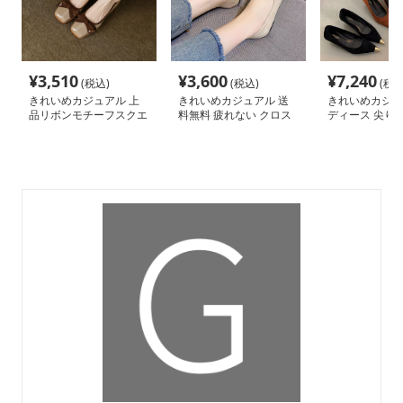
¥
3,510
¥
3,600
¥
7,240
(税込)
(税込)
(税込
きれいめカジュアル 上
きれいめカジュアル 送
きれいめカジュ
品リボンモチーフスクエ
料無料 疲れない クロス
ディース 尖り靴
アトゥパンプス
デザイン スニーカー 柔
きパンプス
らかい ぺたんこ